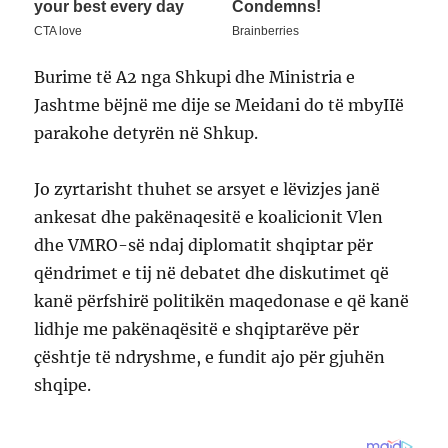
Burime të A2 nga Shkupi dhe Ministria e
Jashtme bëjnë me dije se Meidani do të mbyIIë
parakohe detyrën në Shkup.
Jo zyrtarisht thuhet se arsyet e lëvizjes janë
ankesat dhe pakënaqesitë e koalicionit Vlen
dhe VMRO-së ndaj diplomatit shqiptar për
qëndrimet e tij në debatet dhe diskutimet që
kanë përfshirë politikën maqedonase e që kanë
lidhje me pakënaqësitë e shqiptarëve për
çështje të ndryshme, e fundit ajo për gjuhën
shqipe.